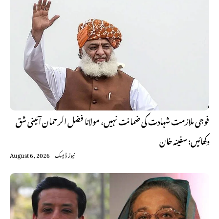
فوجی ملازمت شہادت کی ضمانت نہیں، مولانا فضل الرحمان آئینی شق
دکھائیں: سفینہ خان
نیوز ڈیسک
August 6, 2026