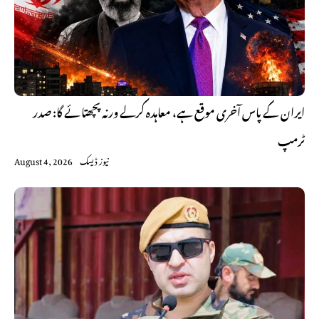
ایران کے پاس آخری موقع ہے، معاہدہ کرلے ورنہ پچھتائے گا: صدر
ٹرمپ
نیوز ڈیسک
August 4, 2026