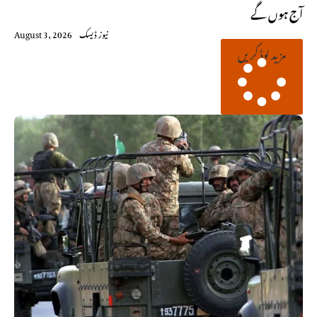
آج ہوں گے
نیوز ڈیسک
August 3, 2026
مزید لوڈ کریں