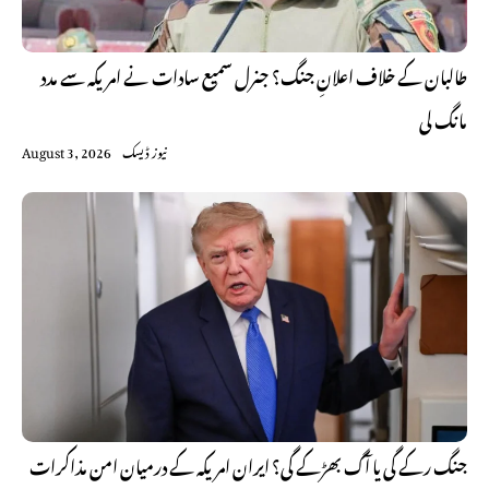
طالبان کے خلاف اعلانِ جنگ؟ جنرل سمیع سادات نے امریکہ سے مدد
مانگ لی
نیوز ڈیسک
August 3, 2026
جنگ رکے گی یا آگ بھڑکے گی؟ ایران امریکہ کے درمیان امن مذاکرات