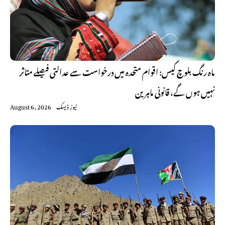
ماہ رنگ بلوچ کیس: اقوام متحدہ میں درخواست سے عدالتی فیصلے متاثر
نہیں ہوں گے، قانونی ماہرین
نیوز ڈیسک
August 6, 2026