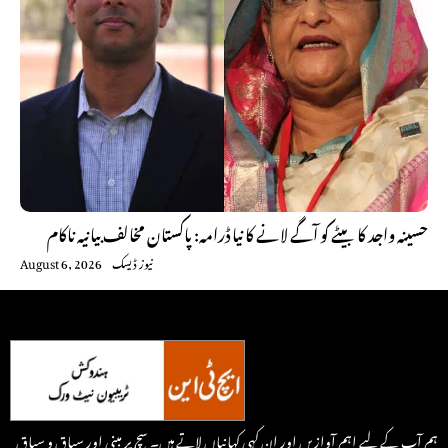
حسینہ واجد کا بیٹے کو آگے لانے کا نیا ڈرامہ: پاکستان مخالف بیانیہ ناکام
نیوز ڈیسک
August 6, 2026
ہم آپ کے لیے اہم آوازیں اور ان کہی کہانیاں لاتے ہیں۔ سچ پر مبنی اور سیاق و سباق