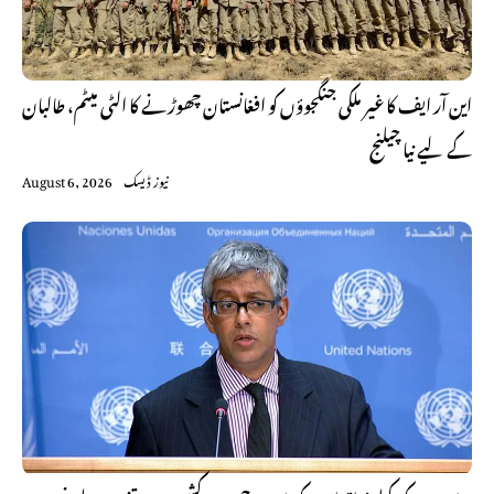
این آر ایف کا غیر ملکی جنگجوؤں کو افغانستان چھوڑنے کا الٹی میٹم، طالبان
کے لیے نیا چیلنج
نیوز ڈیسک
August 6, 2026