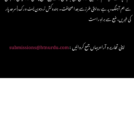
سے ہم آہنگ، یہ ہے روایتی طرزسے جدا صحافت۔ ہندوکش ٹریبون نیٹ ورک | سرحد پار
کی خبریں، منبع سے براہِ راست
: اپنی تحاریر و آراء یہاں جمع کروائیں
submissions@htnurdu.com