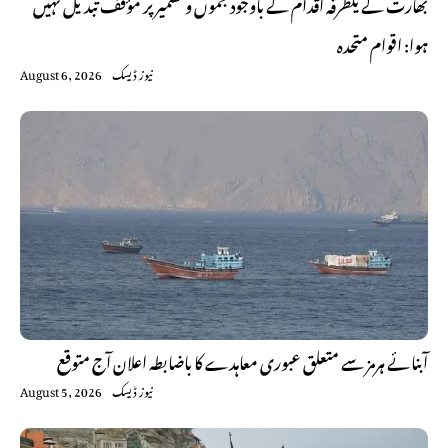
بھارت کے یکطرفہ اقدام کے باوجود جموں و کشمیر پر مؤقف تبدیل نہیں
ہوا: اقوام متحدہ
نیوز ڈیسک
August 6, 2026
آبنائے ہرمز سے متعلق عبوری معاہدے کا باضابطہ اعلان آج متوقع
نیوز ڈیسک
August 5, 2026