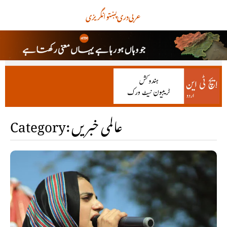
عربی
دری
پښتو
انگریزی
Category: عالمی خبریں