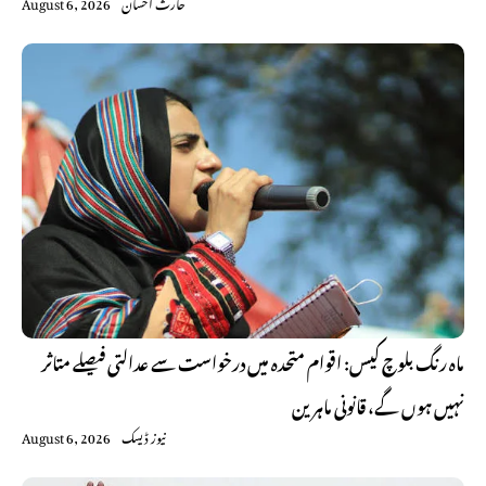
حارث احسان
August 6, 2026
ماہ رنگ بلوچ کیس: اقوام متحدہ میں درخواست سے عدالتی فیصلے متاثر
نہیں ہوں گے، قانونی ماہرین
نیوز ڈیسک
August 6, 2026