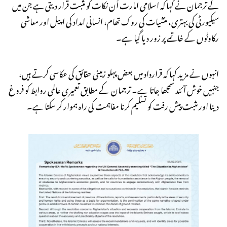
کے ترجمان نے کہا کہ اسلامی امارت اُن نکات کو مثبت قرار دیتی ہے جن میں
سیکیورٹی کی بہتری، منشیات کی روک تھام، انسانی امداد کی اپیل اور معاشی
رکاوٹوں کے خاتمے پر زور دیا گیا ہے۔
انہوں نے مزید کہا کہ قرارداد میں بعض پہلو زمینی حقائق کی عکاسی کرتے ہیں،
جنہیں خوش آئند سمجھا جاتا ہے۔ ترجمان کے مطابق تعمیری عالمی روابط کو فروغ
دینا اور مثبت پیش رفت کو تسلیم کرنا مفاہمت کی راہ ہموار کر سکتا ہے۔