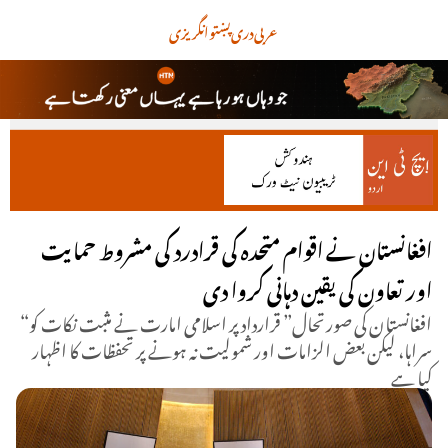
عربی
دری
پښتو
انگریزی
افغانستان نے اقوام متحدہ کی قرادرد کی مشروط حمایت
اور تعاون کی یقین دہانی کروا دی
“افغانستان کی صورتحال” قرارداد پر اسلامی امارت نے مثبت نکات کو
سراہا، لیکن بعض الزامات اور شمولیت نہ ہونے پر تحفظات کا اظہار
کیا ہے