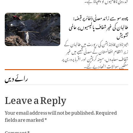
اندرونی ناکامیوں کو چھپانا ہے۔
چودہ سو سے زائد معدنی ذخائر پر قبضہ:
طالبان کی غیر شفاف پالیسیوں پر عالمی
تشویش
جیمز ٹاؤن فاؤنڈیشن کی رپورٹ میں طالبان کے
زیرِ انتظام افغانستان کے معدنی شعبے میں غیر
شفاف معاہدوں، مبینہ کرپشن اور اقربا پروری پر
سنگین سوالات اٹھا دیے گئے۔
رائے دیں
Leave a Reply
Your email address will not be published.
Required
fields are marked
*
Comment
*