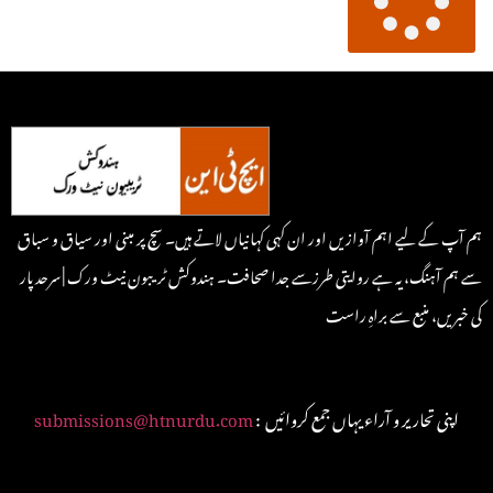
ہم آپ کے لیے اہم آوازیں اور ان کہی کہانیاں لاتے ہیں۔ سچ پر مبنی اور سیاق و سباق
سے ہم آہنگ، یہ ہے روایتی طرزسے جدا صحافت۔ ہندوکش ٹریبون نیٹ ورک | سرحد پار
کی خبریں، منبع سے براہِ راست
: اپنی تحاریر و آراء یہاں جمع کروائیں
submissions@htnurdu.com