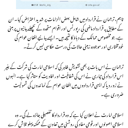
تاہم، ترجمان نے قرارداد میں شامل بعض الزامات پر شدید اعتراض کیا۔ ان
کے مطابق یہ قرارداد ماضی کی رپورٹس اور اقوام متحدہ کے پچھلے بیانیوں پر مبنی
ہے، جو مخصوص ممالک کے دباؤ کا نتیجہ ہیں۔ ایسے بیانیے افغان عوام کی
خودمختاری اور موجودہ زمینی حالات کی درست عکاسی نہیں کرتے۔
ترجمان نے اس بات پر بھی تشویش ظاہر کی کہ اسلامی امارت کی شرکت کے بغیر
اس قرارداد کی تیاری نے اس کی شفافیت اور افادیت کو متاثر کیا ہے۔ انہوں
نے زور دیا کہ ایسی قراردادوں میں افغان عوام کے نمائندوں کی شمولیت
ضروری ہے۔
اسلامی امارت نے اعلان کیا ہے کہ وہ قرارداد کا تفصیلی جائزہ لے گی۔ وہ
اسلامی اصولوں اور قومی مفاد کی روشنی میں تعاون کے ممکنہ پہلو تلاش کرے