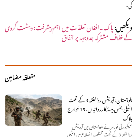
گی۔
دیکھیں:
پاک۔افغان تعلقات میں اہم پیشرفت: دہشت گردی
کے خلاف مشترکہ جدوجہد پر اتفاق
متعلقہ مضامین
بلوچستان: آپریشن ردالفتنہ 3 کے تحت
انٹیلی جنس بیسڈ کارروائیاں، 15 خوارج
ہلاک
سیکیورٹی فورسز نے بلوچستان میں آپریشن
ردالفتنہ 3 کے تحت مختلف اضلاع میں انٹیلی