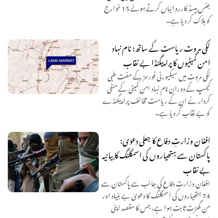
جنس بیسڈ کارروائیاں کرتے ہوئے 15 خوارج
کو ہلاک کر دیا ہے۔
لکی مروت ریاست کے ساتھ: نام نہاد
امن کمیٹیوں کا پراپیگنڈا بے نقاب
لکی مروت میں سیکیورٹی فورسز کے مفت طبی
کیمپ کے دوران نام نہاد امن کمیٹی کے منفی
کردار نے ان کے ریاست مخالف پراپیگنڈے
کو بے نقاب کر دیا ہے۔
افغان وزارتِ دفاع کا جعلی دعویٰ:
پاکستان سے ہتھیاروں کی اسمگلنگ کا بیانیہ
بے نقاب
افغان وزارتِ دفاع کی جانب سے پاکستان سے
74 ہتھیاروں کی اسمگلنگ کا دعویٰ بے بنیاد اور
من گھڑت ثابت ہوا ہے، جس کا مقصد اپنی