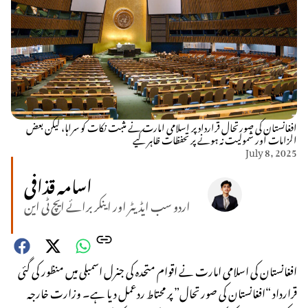
افغانستان کی صورتحال قرارداد پر اسلامی امارت نے مثبت نکات کو سراہا، لیکن بعض
الزامات اور شمولیت نہ ہونے پر تحفظات ظاہر کیے
July 8, 2025
اسامہ قذافی
اردو سب ایڈیٹر اور اینکر برائے ایچ ٹی این
افغانستان کی اسلامی امارت نے اقوام متحدہ کی جنرل اسمبلی میں منظور کی گئی
قرارداد “افغانستان کی صورتحال” پر محتاط ردعمل دیا ہے۔ وزارت خارجہ