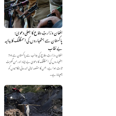
افغان وزارتِ دفاع کا جعلی دعویٰ:
پاکستان سے ہتھیاروں کی اسمگلنگ کا بیانیہ
بے نقاب
افغان وزارتِ دفاع کی جانب سے پاکستان سے 74
ہتھیاروں کی اسمگلنگ کا دعویٰ بے بنیاد اور من گھڑت
ثابت ہوا ہے، جس کا مقصد اپنی اندرونی ناکامیوں کو
چھپانا ہے۔