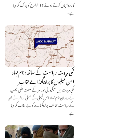
کارروائیاں کرتے ہوئے 15 خوارج کو ہلاک کر دیا
ہے۔
لکی مروت ریاست کے ساتھ: نام نہاد
امن کمیٹیوں کا پراپیگنڈا بے نقاب
لکی مروت میں سیکیورٹی فورسز کے مفت طبی کیمپ
کے دوران نام نہاد امن کمیٹی کے منفی کردار نے ان
کے ریاست مخالف پراپیگنڈے کو بے نقاب کر دیا
ہے۔