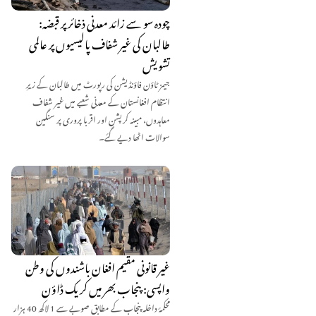
چودہ سو سے زائد معدنی ذخائر پر قبضہ:
طالبان کی غیر شفاف پالیسیوں پر عالمی
تشویش
جیمز ٹاؤن فاؤنڈیشن کی رپورٹ میں طالبان کے زیرِ
انتظام افغانستان کے معدنی شعبے میں غیر شفاف
معاہدوں، مبینہ کرپشن اور اقربا پروری پر سنگین
سوالات اٹھا دیے گئے۔
غیر قانونی مقیم افغان باشندوں کی وطن
واپسی: پنجاب بھر میں کریک ڈاؤن
محکمۂ داخلہ پنجاب کے مطابق صوبے سے 1 لاکھ 40 ہزار