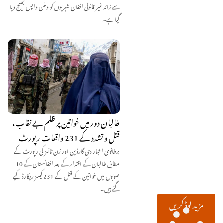
سے زائد غیر قانونی افغان شہریوں کو وطن واپس بھیج دیا
گیا ہے۔
طالبان دور میں خواتین پر ظلم بے نقاب،
قتل و تشدد کے 231 واقعات رپورٹ
برطانوی اخبار دی گارڈین اور زن ٹائمز کی رپورٹ کے
مطابق طالبان کے اقتدار کے بعد افغانستان کے 10
صوبوں میں خواتین کے قتل کے 231 کیسز ریکارڈ کیے
گئے ہیں۔
مزید لوڈ کریں